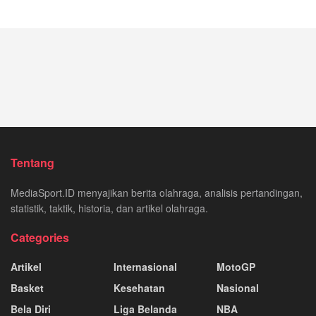
Tentang
MediaSport.ID menyajikan berita olahraga, analisis pertandingan,
statistik, taktik, historia, dan artikel olahraga.
Categories
Artikel
Internasional
MotoGP
Basket
Kesehatan
Nasional
Bela Diri
Liga Belanda
NBA