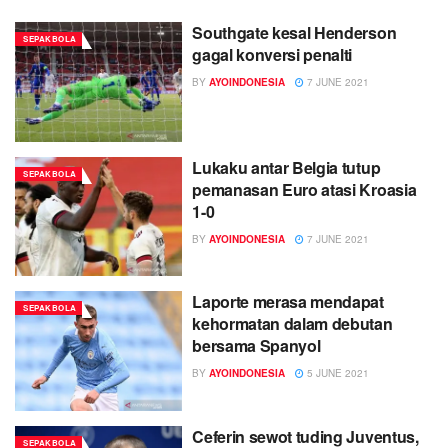
Southgate kesal Henderson
SEPAKBOLA
gagal konversi penalti
BY
AYOINDONESIA
7 JUNE 2021
Lukaku antar Belgia tutup
SEPAKBOLA
pemanasan Euro atasi Kroasia
1-0
BY
AYOINDONESIA
7 JUNE 2021
Laporte merasa mendapat
SEPAKBOLA
kehormatan dalam debutan
bersama Spanyol
BY
AYOINDONESIA
5 JUNE 2021
Ceferin sewot tuding Juventus,
SEPAKBOLA