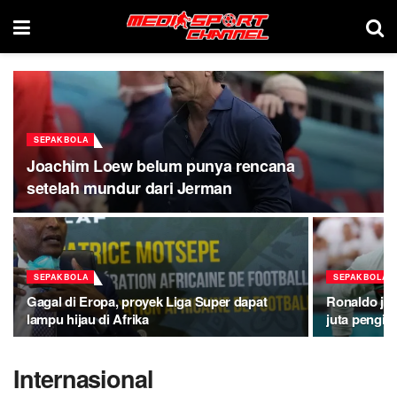
SEPAKBOLA
Joachim Loew belum punya rencana
setelah mundur dari Jerman
SEPAKBOLA
SEPAKBOLA
Gagal di Eropa, proyek Liga Super dapat
Ronaldo jad
lampu hijau di Afrika
juta pengik
Internasional