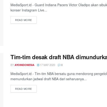
MediaSport.id - Guard Indiana Pacers Victor Oladipo akan sib
konser Instagram Live...
DETAILS
READ MORE
Tim-tim desak draft NBA dimundurk
BY
17 MAY 2020
AYOINDONESIA
0
MediaSport.id - Tim-tim NBA bersatu guna mendorong pengelola 
memundurkan jadwal draft NBA dari seharusnya...
DETAILS
READ MORE