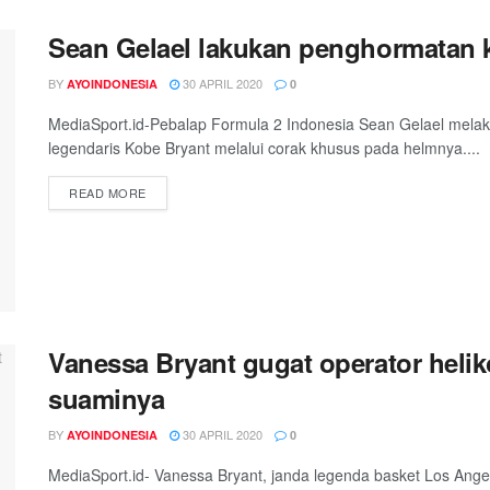
Sean Gelael lakukan penghormatan 
BY
30 APRIL 2020
AYOINDONESIA
0
MediaSport.id-Pebalap Formula 2 Indonesia Sean Gelael mela
legendaris Kobe Bryant melalui corak khusus pada helmnya....
DETAILS
READ MORE
Vanessa Bryant gugat operator heli
suaminya
BY
30 APRIL 2020
AYOINDONESIA
0
MediaSport.id- Vanessa Bryant, janda legenda basket Los Ang