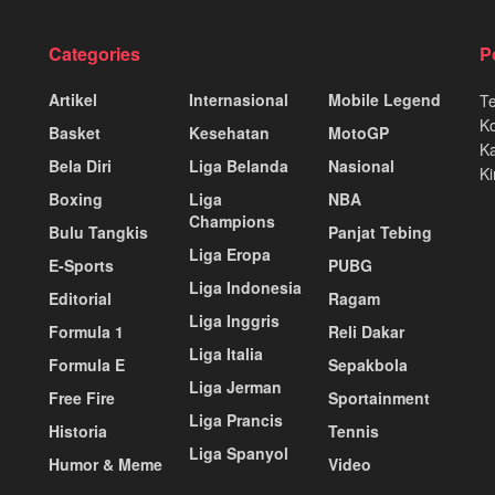
Categories
P
Artikel
Internasional
Mobile Legend
T
K
Basket
Kesehatan
MotoGP
Ka
Bela Diri
Liga Belanda
Nasional
Ki
Boxing
Liga
NBA
Champions
Bulu Tangkis
Panjat Tebing
Liga Eropa
E-Sports
PUBG
Liga Indonesia
Editorial
Ragam
Liga Inggris
Formula 1
Reli Dakar
Liga Italia
Formula E
Sepakbola
Liga Jerman
Free Fire
Sportainment
Liga Prancis
Historia
Tennis
Liga Spanyol
Humor & Meme
Video