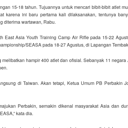
longan 15-18 tahun. Tujuannya untuk mencari bibit-bibit atlet 
t karena ini baru pertama kali dilaksanakan, tentunya bany
ng diterima wartawan, Rabu.
h East Asia Youth Training Camp Air Rifle pada 15-22 Agus
hampionship/SEASA pada 18-27 Agustus, di Lapangan Tembak 
ng melibatkan hampir 400 atlet dan ofisial. Sebanyak 11 negar
pen.
langsung di Taiwan. Akan tetapi, Ketua Umum PB Perbakin 
ajukan Perbakin, semakin dikenal masyarakat Asia dan duni
EASA,” kata dia.