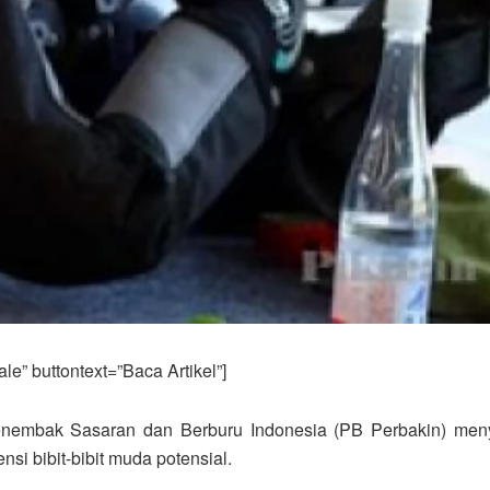
e” buttontext=”Baca Artikel”]
embak Sasaran dan Berburu Indonesia (PB Perbakin) menya
si bibit-bibit muda potensial.