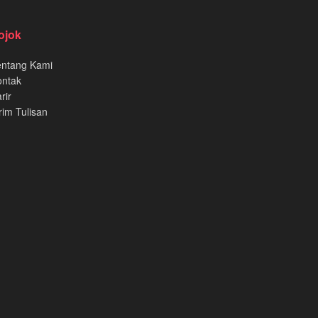
ojok
entang Kami
ontak
rir
rim Tulisan