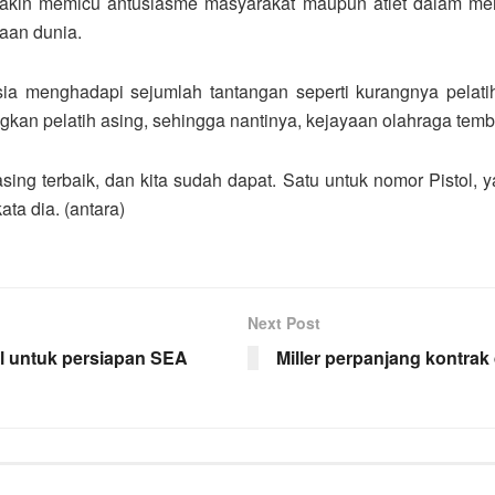
emakin memicu antusiasme masyarakat maupun atlet dalam 
raan dunia.
a menghadapi sejumlah tantangan seperti kurangnya pelatih lo
an pelatih asing, sehingga nantinya, kejayaan olahraga temb
ing terbaik, dan kita sudah dapat. Satu untuk nomor Pistol, yak
ta dia. (antara)
Next Post
al untuk persiapan SEA
Miller perpanjang kontra