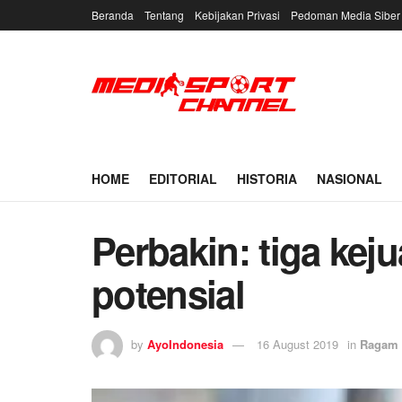
Beranda
Tentang
Kebijakan Privasi
Pedoman Media Siber
HOME
EDITORIAL
HISTORIA
NASIONAL
Perbakin: tiga kej
potensial
by
AyoIndonesia
16 August 2019
in
Ragam