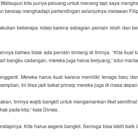
sil ini. Walaupun kita punya peluang untuk menang tapi saya men
n bersiap menghadapi pertandingan selanjutnya melawan Filipi
kukan beberapa rotasi karena sebagian pemain lelah dan berm
nya bahwa tidak ada pemain bintang di timnya. “Kita kuat ka
ari bangku cadangan, mereka juga harus berjuang,” tutur manta
engganti. Mereka harus kuat karena memiliki tenaga baru d
pilan. Ini bisa jadi bekal prinsip mereka juga di masa depan,
n, timnya wajib bangkit untuk mengamankan tiket semifinal. “Ki
hak pada kita,” kata Dimas.
atapinya. Kita harus segera bangkit. Semoga bisa lebih baik l