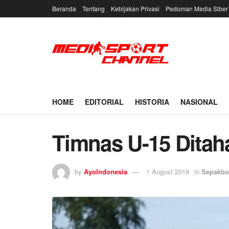
Beranda
Tentang
Kebijakan Privasi
Pedoman Media Siber
HOME
EDITORIAL
HISTORIA
NASIONAL
Timnas U-15 Ditah
by
AyoIndonesia
1 August 2019
in
Sepakbo