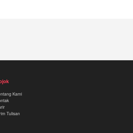
ojok
entang Kami
ontak
rir
rim Tulisan