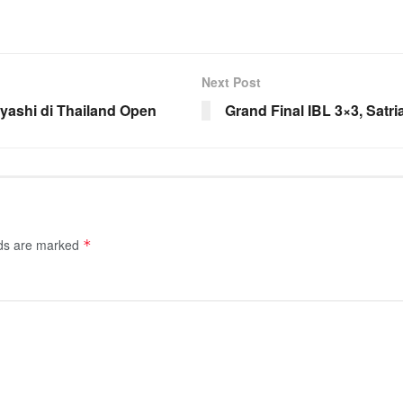
Next Post
ayashi di Thailand Open
Grand Final IBL 3×3, Satr
lds are marked
*