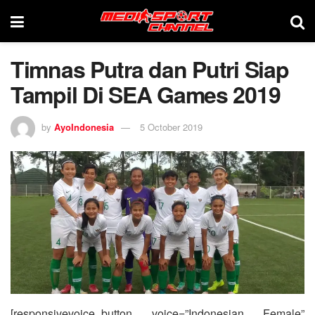
Timnas Putra dan Putri Siap
Tampil Di SEA Games 2019
by
AyoIndonesia
5 October 2019
[responsivevoice_button voice=”Indonesian Female”