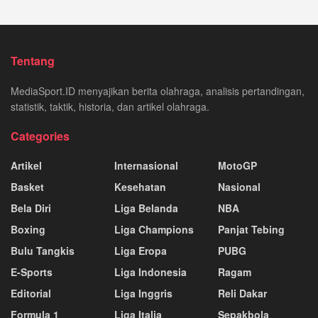
Tentang
MediaSport.ID menyajikan berita olahraga, analisis pertandingan,
statistik, taktik, historia, dan artikel olahraga.
Categories
Artikel
Internasional
MotoGP
Basket
Kesehatan
Nasional
Bela Diri
Liga Belanda
NBA
Boxing
Liga Champions
Panjat Tebing
Bulu Tangkis
Liga Eropa
PUBG
E-Sports
Liga Indonesia
Ragam
Editorial
Liga Inggris
Reli Dakar
Formula 1
Liga Italia
Sepakbola