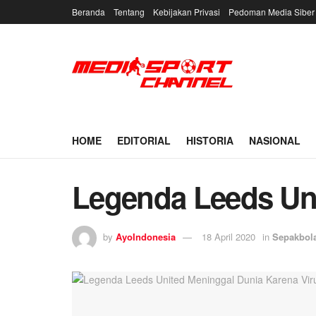
Beranda
Tentang
Kebijakan Privasi
Pedoman Media Siber
HOME
EDITORIAL
HISTORIA
NASIONAL
Legenda Leeds Uni
by
AyoIndonesia
18 April 2020
in
Sepakbol