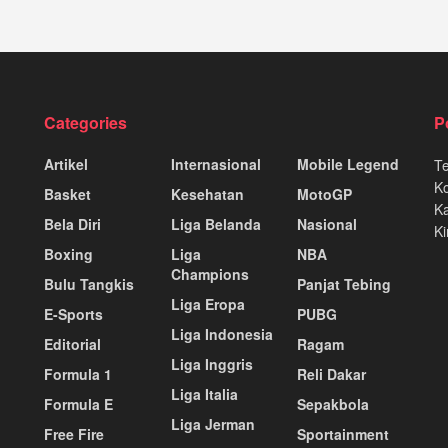
Categories
P
Artikel
Internasional
Mobile Legend
T
K
Basket
Kesehatan
MotoGP
Ka
Bela Diri
Liga Belanda
Nasional
Ki
Boxing
Liga
NBA
Champions
Bulu Tangkis
Panjat Tebing
Liga Eropa
E-Sports
PUBG
Liga Indonesia
Editorial
Ragam
Liga Inggris
Formula 1
Reli Dakar
Liga Italia
Formula E
Sepakbola
Liga Jerman
Free Fire
Sportainment