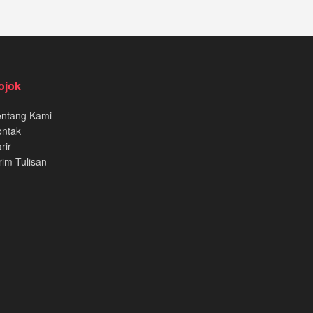
ojok
entang Kami
ontak
rir
rim Tulisan