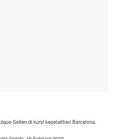
ique Setien di kursi kepelatihan Barcelona.
tra Getafe, 15 Februari 2020.