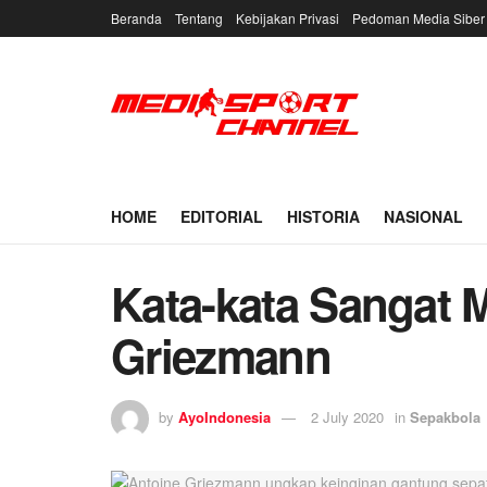
Beranda
Tentang
Kebijakan Privasi
Pedoman Media Siber
HOME
EDITORIAL
HISTORIA
NASIONAL
Kata-kata Sangat 
Griezmann
by
AyoIndonesia
2 July 2020
in
Sepakbola