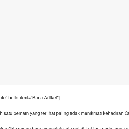
e” buttontext=”Baca Artikel”]
satu pemain yang terlihat paling tidak menikmati kehadiran Qu
ne Griezmann baru mencetak satu gol di LaLiga: pada laga kon