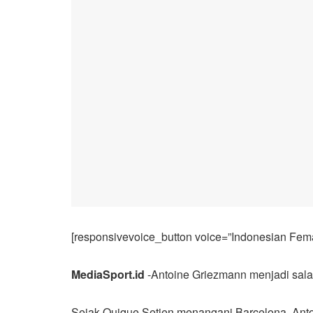
[responsivevoice_button voice=”Indonesian Femal
MediaSport.id
-Antoine Griezmann menjadi salah 
Sejak Quique Setien menangani Barcelona, Antoi