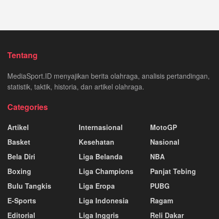
Tentang
MediaSport.ID menyajikan berita olahraga, analisis pertandingan,
statistik, taktik, historia, dan artikel olahraga.
Categories
Artikel
Internasional
MotoGP
Basket
Kesehatan
Nasional
Bela Diri
Liga Belanda
NBA
Boxing
Liga Champions
Panjat Tebing
Bulu Tangkis
Liga Eropa
PUBG
E-Sports
Liga Indonesia
Ragam
Editorial
Liga Inggris
Reli Dakar