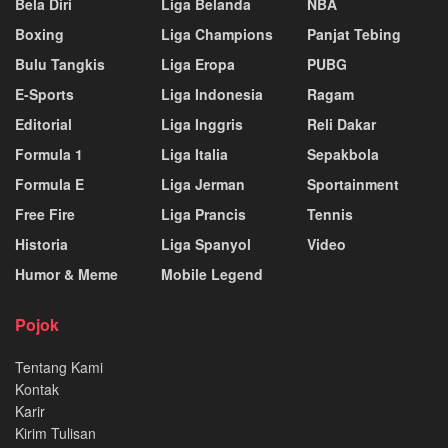
Bela Diri
Liga Belanda
NBA
Boxing
Liga Champions
Panjat Tebing
Bulu Tangkis
Liga Eropa
PUBG
E-Sports
Liga Indonesia
Ragam
Editorial
Liga Inggris
Reli Dakar
Formula 1
Liga Italia
Sepakbola
Formula E
Liga Jerman
Sportainment
Free Fire
Liga Prancis
Tennis
Historia
Liga Spanyol
Video
Humor & Meme
Mobile Legend
Pojok
Tentang Kami
Kontak
Karir
Kirim Tulisan