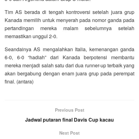
Tim AS berada di tengah kontroversi setelah juara grup
Kanada memilih untuk menyerah pada nomor ganda pada
pertandingan mereka malam sebelumnya setelah
memastikan unggul 2-0.
Seandainya AS mengalahkan Italia, kemenangan ganda
6-0, 6-0 “hadiah” dari Kanada berpotensi membantu
mereka menjadi salah satu dari dua runner-up terbaik yang
akan bergabung dengan enam juara grup pada perempat
final. (antara)
Previous Post
Jadwal putaran final Davis Cup kacau
Next Post