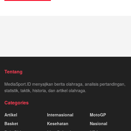
Tentang
MediaSport.ID menyajikan berita olahraga, analisis pertandingan,
statistik, taktik, historia, dan artikel olahraga.
Categories
Artikel
Internasional
MotoGP
Basket
Kesehatan
Nasional