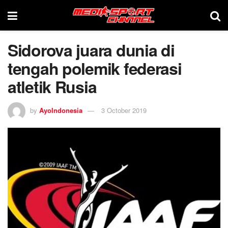
Sidorova juara dunia di
tengah polemik federasi
atletik Rusia
by
AyoIndonesia
3 October 2019