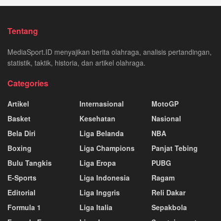
Tentang
MediaSport.ID menyajikan berita olahraga, analisis pertandingan,
statistik, taktik, historia, dan artikel olahraga.
Categories
Artikel
Internasional
MotoGP
Basket
Kesehatan
Nasional
Bela Diri
Liga Belanda
NBA
Boxing
Liga Champions
Panjat Tebing
Bulu Tangkis
Liga Eropa
PUBG
E-Sports
Liga Indonesia
Ragam
Editorial
Liga Inggris
Reli Dakar
Formula 1
Liga Italia
Sepakbola