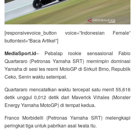
[responsivevoice_button voice=”Indonesian Female”
buttontext=”Baca Artikel”]
MediaSport.id
– Pebalap rookie sensasional Fabio
Quartararo (Petronas Yamaha SRT) memimpin dominasi
Yamaha di sesi tes resmi MotoGP di Sirkuit Brno, Republik
Ceko, Senin waktu setempat.
Quartararo mencatatkan waktu tercepat satu menit 55,616
detik unggul 0,012 detik dari Maverick Viñales (Monster
Energy Yamaha MotoGP) di tempat kedua.
Franco Morbidelli (Petronas Yamaha SRT) melengkapi
peringkat tiga untuk pabrikan asal Iwata itu.