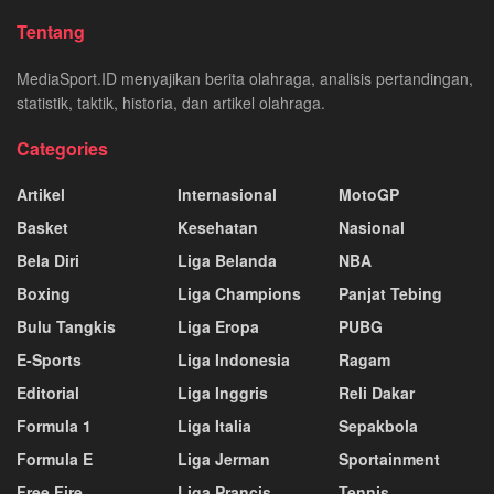
Tentang
MediaSport.ID menyajikan berita olahraga, analisis pertandingan,
statistik, taktik, historia, dan artikel olahraga.
Categories
Artikel
Internasional
MotoGP
Basket
Kesehatan
Nasional
Bela Diri
Liga Belanda
NBA
Boxing
Liga Champions
Panjat Tebing
Bulu Tangkis
Liga Eropa
PUBG
E-Sports
Liga Indonesia
Ragam
Editorial
Liga Inggris
Reli Dakar
Formula 1
Liga Italia
Sepakbola
Formula E
Liga Jerman
Sportainment
Free Fire
Liga Prancis
Tennis