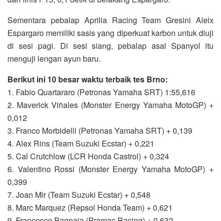
Sementara pebalap Aprilia Racing Team Gresini Aleix
Espargaro memiliki sasis yang diperkuat karbon untuk diuji
di sesi pagi. Di sesi siang, pebalap asal Spanyol itu
menguji lengan ayun baru.
Berikut ini 10 besar waktu terbaik tes Brno:
1. Fabio Quartararo (Petronas Yamaha SRT) 1:55,616
2. Maverick Viñales (Monster Energy Yamaha MotoGP) +
0,012
3. Franco Morbidelli (Petronas Yamaha SRT) + 0,139
4. Alex Rins (Team Suzuki Ecstar) + 0,221
5. Cal Crutchlow (LCR Honda Castrol) + 0,324
6. Valentino Rossi (Monster Energy Yamaha MotoGP) +
0,399
7. Joan Mir (Team Suzuki Ecstar) + 0,548
8. Marc Marquez (Repsol Honda Team) + 0,621
9. Francesco Bagnaia (Pramac Racing) + 0,632