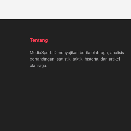
Tentang
MediaSport.ID menyajikan berita olahraga, analisis
pertandingan, statistik, taktik, historia, dan artikel
olahraga.