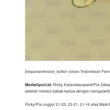
[responsivevoice_button voice=”Indonesian Femal
MediaSport.id-
Ricky Karandasuwardi/Pia Zebad
setelah melalui babak kedua dengan mengalahka
Ricky/Pia unggul 21-23, 23-21, 21-16 atas Mark/