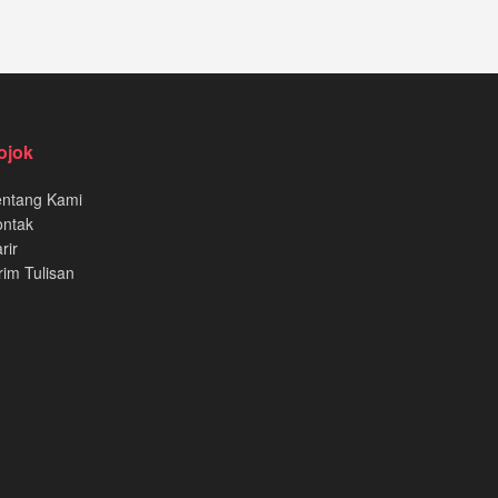
ojok
entang Kami
ontak
rir
rim Tulisan