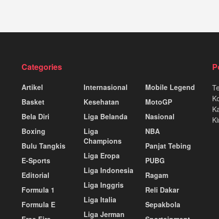
Categories
P
Artikel
Internasional
Mobile Legend
T
K
Basket
Kesehatan
MotoGP
Ka
Bela Diri
Liga Belanda
Nasional
Ki
Boxing
Liga
NBA
Champions
Bulu Tangkis
Panjat Tebing
Liga Eropa
E-Sports
PUBG
Liga Indonesia
Editorial
Ragam
Liga Inggris
Formula 1
Reli Dakar
Liga Italia
Formula E
Sepakbola
Liga Jerman