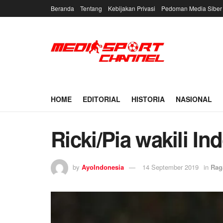
Beranda
Tentang
Kebijakan Privasi
Pedoman Media Siber
HOME
EDITORIAL
HISTORIA
NASIONAL
Ricki/Pia wakili I
by
AyoIndonesia
14 September 2019
in
Ra