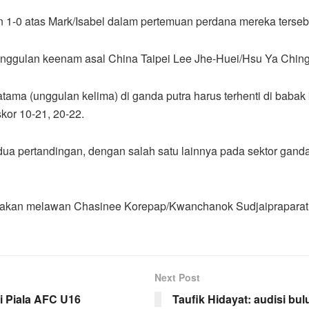
1-0 atas Mark/Isabel dalam pertemuan perdana mereka terseb
nggulan keenam asal China Taipei Lee Jhe-Huei/Hsu Ya Ching d
ma (unggulan kelima) di ganda putra harus terhenti di babak
kor 10-21, 20-22.
ua pertandingan, dengan salah satu lainnya pada sektor gand
a akan melawan Chasinee Korepap/Kwanchanok Sudjaipraparat d
Next Post
i Piala AFC U16
Taufik Hidayat: audisi bu