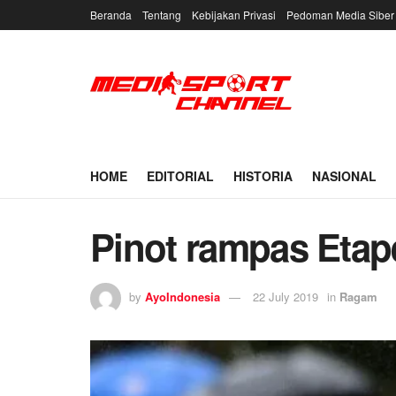
Beranda
Tentang
Kebijakan Privasi
Pedoman Media Siber
HOME
EDITORIAL
HISTORIA
NASIONAL
Pinot rampas Etape
by
AyoIndonesia
22 July 2019
in
Ragam