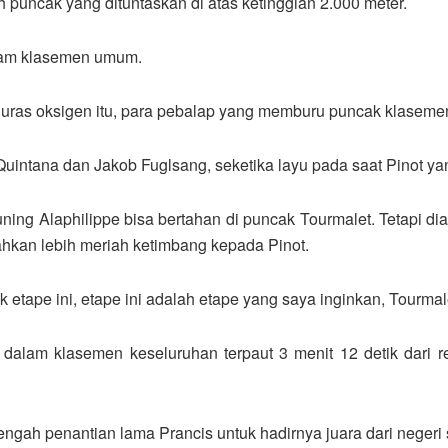
h puncak yang dituntaskan di atas ketinggian 2.000 meter.
alam klasemen umum.
ras oksigen itu, para pebalap yang memburu puncak klasemen
Quintana dan Jakob Fuglsang, seketika layu pada saat Pinot y
ng Alaphilippe bisa bertahan di puncak Tourmalet. Tetapi dia
ahkan lebih meriah ketimbang kepada Pinot.
tape ini, etape ini adalah etape yang saya inginkan, Tourmalet 
dalam klasemen keseluruhan terpaut 3 menit 12 detik dari
tengah penantian lama Prancis untuk hadirnya juara dari negeri 