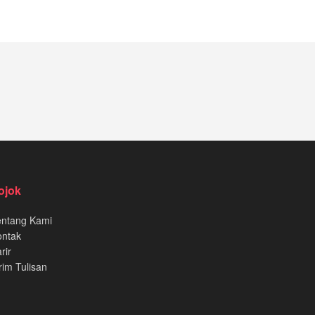
ojok
entang Kami
ontak
rir
rim Tulisan