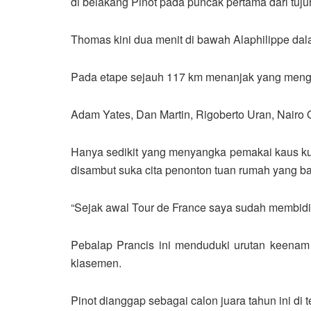
di belakang Pinot pada puncak pertama dari tuju
Thomas kini dua menit di bawah Alaphilippe d
Pada etape sejauh 117 km menanjak yang mengu
Adam Yates, Dan Martin, Rigoberto Uran, Nairo 
Hanya sedikit yang menyangka pemakai kaus kuni
disambut suka cita penonton tuan rumah yang b
“Sejak awal Tour de France saya sudah membidik e
Pebalap Prancis ini menduduki urutan keenam 
klasemen.
Pinot dianggap sebagai calon juara tahun ini di 