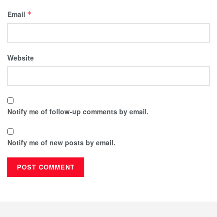
Email
*
Website
Notify me of follow-up comments by email.
Notify me of new posts by email.