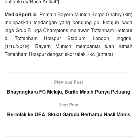
buttontext=”Baca Artikel”]
MediaSport.id-
Pemain Bayern Munich Serge Gnabry (kiri)
melepaskan tendangan yang berujung gol ketujuh pada
laga Grup B Liga Champions melawan Tottenham Hotspur
di Tottenham Hotspur Stadium, London, Inggris,
(1/10/2019). Bayern Munich membantai tuan rumah
Tottenham Hotspur dengan skor telak 7-2. (antara)
Previous Post
Bhayangkara FC Melaju, Barito Masih Punya Peluang
Next Post
Bertolak ke UEA, Skuat Garuda Berharap Hasil Manis