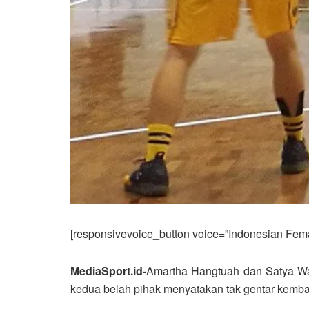
[responsivevoice_button voice=”Indonesian Femal
MediaSport.id-
Amartha Hangtuah dan Satya Wac
kedua belah pihak menyatakan tak gentar kembal