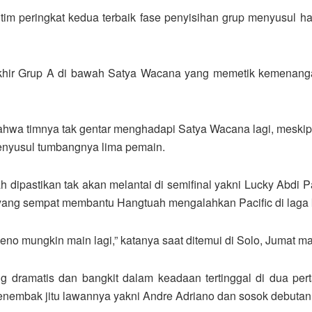
 tim peringkat kedua terbaik fase penyisihan grup menyusul ha
hir Grup A di bawah Satya Wacana yang memetik kemenangan
hwa timnya tak gentar menghadapi Satya Wacana lagi, meski
nyusul tumbangnya lima pemain.
ah dipastikan tak akan melantai di semifinal yakni Lucky Abdi
yang sempat membantu Hangtuah mengalahkan Pacific di laga
eno mungkin main lagi,” katanya saat ditemui di Solo, Jumat m
ramatis dan bangkit dalam keadaan tertinggal di dua perta
nembak jitu lawannya yakni Andre Adriano dan sosok debutan 