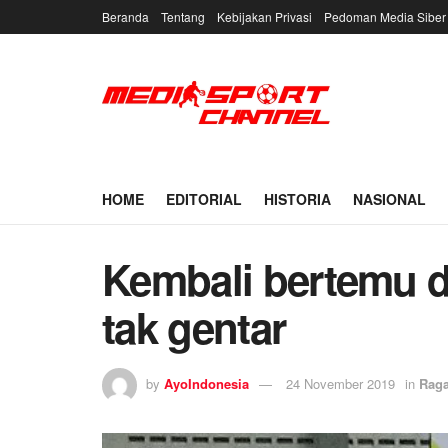
Beranda
Tentang
Kebijakan Privasi
Pedoman Media Siber
HOME
EDITORIAL
HISTORIA
NASIONAL
Kembali bertemu d
tak gentar
by
AyoIndonesia
24 November 2019
in
Rag