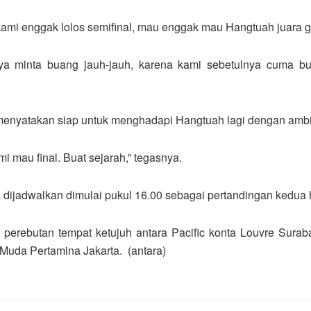
ami enggak lolos semifinal, mau enggak mau Hangtuah juara gr
a minta buang jauh-jauh, karena kami sebetulnya cuma but
 menyatakan siap untuk menghadapi Hangtuah lagi dengan amb
mau final. Buat sejarah,” tegasnya.
ijadwalkan dimulai pukul 16.00 sebagai pertandingan kedua h
 perebutan tempat ketujuh antara Pacific konta Louvre Surab
 Muda Pertamina Jakarta. (antara)