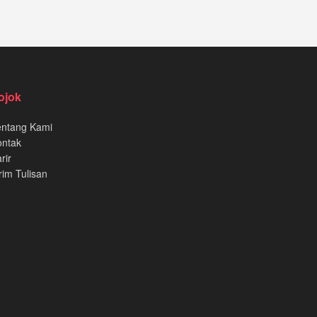
ojok
entang Kami
ontak
rir
rim Tulisan