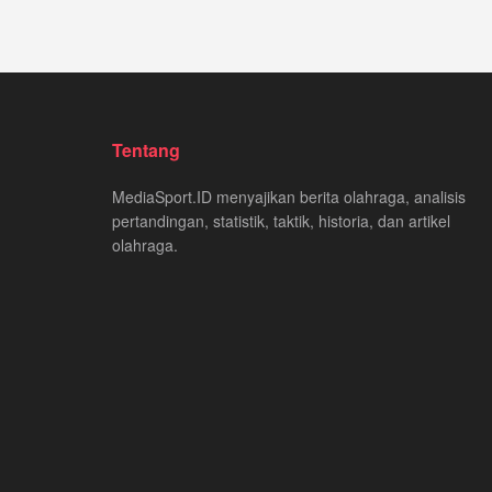
Tentang
MediaSport.ID menyajikan berita olahraga, analisis
pertandingan, statistik, taktik, historia, dan artikel
olahraga.