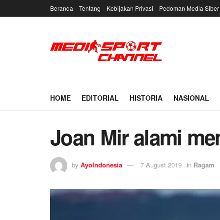
Beranda
Tentang
Kebijakan Privasi
Pedoman Media Siber
HOME
EDITORIAL
HISTORIA
NASIONAL
Joan Mir alami me
by
AyoIndonesia
7 August 2019
in
Ragam