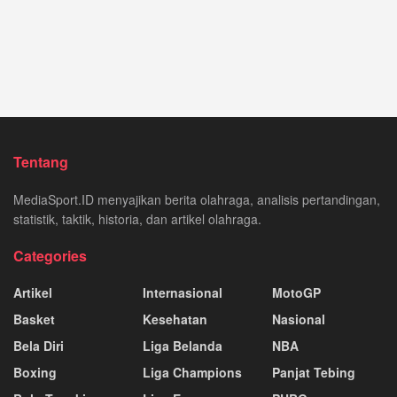
Tentang
MediaSport.ID menyajikan berita olahraga, analisis pertandingan,
statistik, taktik, historia, dan artikel olahraga.
Categories
Artikel
Internasional
MotoGP
Basket
Kesehatan
Nasional
Bela Diri
Liga Belanda
NBA
Boxing
Liga Champions
Panjat Tebing