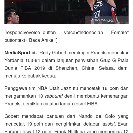
[responsivevoice_button voice=”Indonesian Female”
buttontext=”Baca Artikel”]
MediaSport.id-
Rudy Gobert memimpin Prancis mencukur
Yordania 103-64 dalam lanjutan penyisihan Grup G Piala
Dunia FIBA 2019 di Shenzhen, China, Selasa, demi
menuju ke babak kedua.
Penggawa tim NBA Utah Jazz itu mencetak 16 poin dan
mengamankan 13
rebound
demi membantu kemenangan
Prancis, demikian catatan laman resmi FIBA.
Gobert mendapat bantuan dari Nando de Colo yang
mencetak 19 poin dan mengirimkan delapan
assist
, Evan
Foruner lewat 13 poin, Frank Ntilikina yang mengemas 12