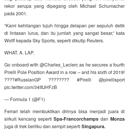
rekor serupa yang dipegang oleh Michael Schumacher
pada 2001.
“Kami kehilangan tujuh hingga delapan per sepuluh detik
di lintasan lurus, dan itu jumlah yang sangat besar,” kata
Wolff kepada Sky Sports, seperti dikutip Reuters.
WHAT. A. LAP.
Go onboard with @Charles_Leclerc as he secures a fourth
Pirelli Pole Position Award in a row – and his sixth of 2019!
????#RussianGP ???????? #Pirelli @pirellisport
pic.twitter.com/34IIfJHFzB
— Formula 1 (@F1)
Ferrari telah membuktikan dirinya bisa menjadi juara di
sirkuit kencang seperti
Spa-Francorchamps
dan
Monza
juga di trek berliku dan sempit seperti
Singapura.