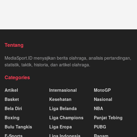
Tentang
MediaSport.ID menyajikan berita olahraga, analisis pertandingan,
statistik, taktik, historia, dan artikel olahraga.
Categories
Artikel
Internasional
MotoGP
Basket
Kesehatan
Nasional
Bela Diri
Liga Belanda
NBA
Boxing
Liga Champions
Panjat Tebing
Bulu Tangkis
Liga Eropa
PUBG
E-Sports
Liga Indonesia
Ragam