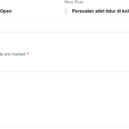
Next Post
S Open
Persoalan atlet tidur di k
lds are marked
*