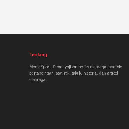
Tentang
MediaSport.ID menyajikan berita olahraga, analisis
pertandingan, statistik, taktik, historia, dan artikel
olahraga.