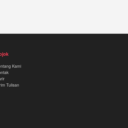
ojok
entang Kami
ontak
rir
rim Tulisan