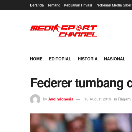
Beranda
Tentang
Kebijakan Privasi
Pedoman Media Siber
HOME
EDITORIAL
HISTORIA
NASIONAL
Federer tumbang d
by
AyoIndonesia
16 August 2019
in
Ragam