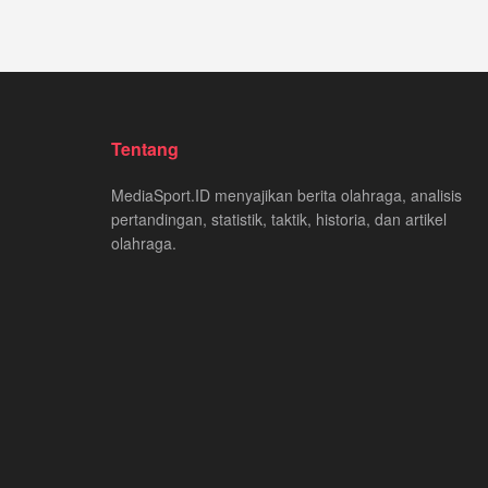
Tentang
MediaSport.ID menyajikan berita olahraga, analisis
pertandingan, statistik, taktik, historia, dan artikel
olahraga.