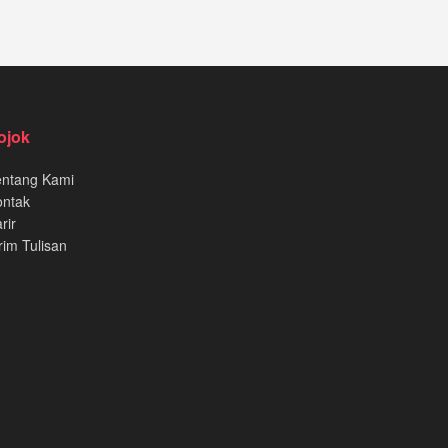
ojok
entang Kami
ontak
rir
rim Tulisan