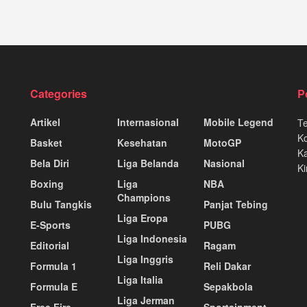
Categories
P
Artikel
Internasional
Mobile Legend
T
K
Basket
Kesehatan
MotoGP
Ka
Bela Diri
Liga Belanda
Nasional
Ki
Boxing
Liga
NBA
Champions
Bulu Tangkis
Panjat Tebing
Liga Eropa
E-Sports
PUBG
Liga Indonesia
Editorial
Ragam
Liga Inggris
Formula 1
Reli Dakar
Liga Italia
Formula E
Sepakbola
Liga Jerman