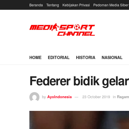
Beranda
Tentang
Kebijakan Privasi
Pedoman Media Siber
HOME
EDITORIAL
HISTORIA
NASIONAL
Federer bidik gelar
by
AyoIndonesia
23 October 2019
in
Raga