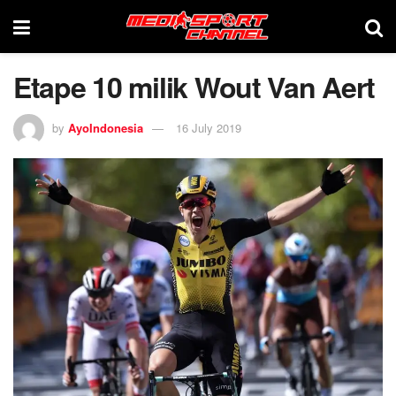
Etape 10 milik Wout Van Aert
by
AyoIndonesia
16 July 2019