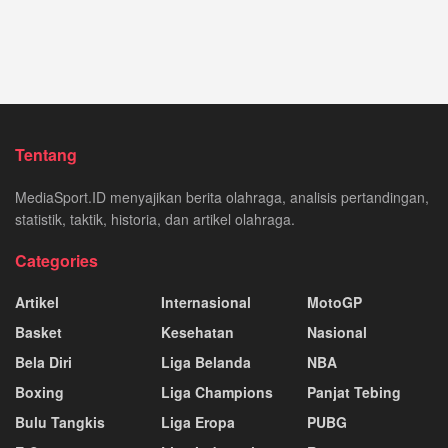
Tentang
MediaSport.ID menyajikan berita olahraga, analisis pertandingan,
statistik, taktik, historia, dan artikel olahraga.
Categories
Artikel
Internasional
MotoGP
Basket
Kesehatan
Nasional
Bela Diri
Liga Belanda
NBA
Boxing
Liga Champions
Panjat Tebing
Bulu Tangkis
Liga Eropa
PUBG