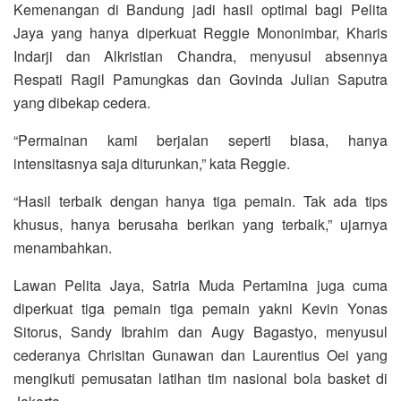
Kemenangan di Bandung jadi hasil optimal bagi Pelita
Jaya yang hanya diperkuat Reggie Mononimbar, Kharis
Indarji dan Alkristian Chandra, menyusul absennya
Respati Ragil Pamungkas dan Govinda Julian Saputra
yang dibekap cedera.
“Permainan kami berjalan seperti biasa, hanya
intensitasnya saja diturunkan,” kata Reggie.
“Hasil terbaik dengan hanya tiga pemain. Tak ada tips
khusus, hanya berusaha berikan yang terbaik,” ujarnya
menambahkan.
Lawan Pelita Jaya, Satria Muda Pertamina juga cuma
diperkuat tiga pemain tiga pemain yakni Kevin Yonas
Sitorus, Sandy Ibrahim dan Augy Bagastyo, menyusul
cederanya Chrisitan Gunawan dan Laurentius Oei yang
mengikuti pemusatan latihan tim nasional bola basket di