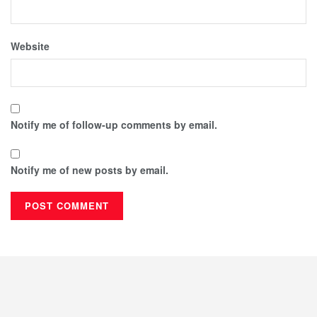
Website
Notify me of follow-up comments by email.
Notify me of new posts by email.