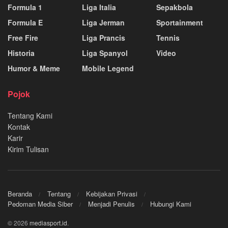
Formula 1
Liga Italia
Sepakbola
Formula E
Liga Jerman
Sportainment
Free Fire
Liga Prancis
Tennis
Historia
Liga Spanyol
Video
Humor & Meme
Mobile Legend
Pojok
Tentang Kami
Kontak
Karir
Kirim Tulisan
Beranda
Tentang
Kebijakan Privasi
Pedoman Media Siber
Menjadi Penulis
Hubungi Kami
© 2026
mediasport.id
.