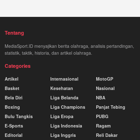
Tentang
MediaSport.ID menyajikan berita olahraga, analisis pertandingan,
statistik, taktik, historia, dan artikel olahraga.
Categories
Artikel
Internasional
MotoGP
Basket
Kesehatan
Nasional
Bela Diri
Liga Belanda
NBA
Boxing
Liga Champions
Panjat Tebing
Bulu Tangkis
Liga Eropa
PUBG
E-Sports
Liga Indonesia
Ragam
Editorial
Liga Inggris
Reli Dakar