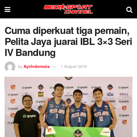
Cuma diperkuat tiga pemain,
Pelita Jaya juarai IBL 3×3 Seri
IV Bandung
by
AyoIndonesia
1 August 2019