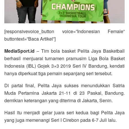
[responsivevoice_button voice=”Indonesian Female”
buttontext=”Baca Artikel”]
MediaSport.id
– Tim bola basket Pelita Jaya Basketball
berhasil menjuarai turnamen pramusim Liga Bola Basket
Indonesia (IBL) Gojek 3×3 2019 Seri IV Bandung, kendati
hanya diperkuat tiga pemain sepanjang seri tersebut.
Di partai final, Pelita Jaya sukses menundukkan Satria
Muda Pertamina Jakarta 21-11 di 23 Paskal, Bandung.
demikian keterangan yang diterima di Jakarta, Senin.
Hasil itu menjadi gelar juara seri kedua bagi Pelita Jaya
yang juga memenangi Seri I Cirebon pada 6-7 Juli lalu.