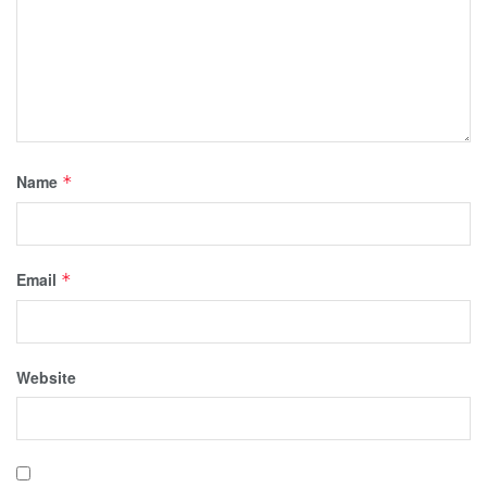
Name
*
Email
*
Website