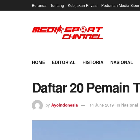
Beranda
Tentang
Kebijakan Privasi
Pedoman Media Siber
HOME
EDITORIAL
HISTORIA
NASIONAL
Daftar 20 Pemain 
by
AyoIndonesia
14 June 2019
in
Nasional