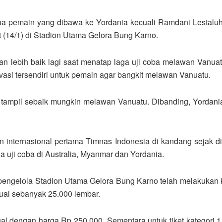
ua pemain yang dibawa ke Yordania kecuali Ramdani Lestaluh
t (14/1) di Stadion Utama Gelora Bung Karno.
n lebih baik lagi saat menatap laga uji coba melawan Vanuat
vasi tersendiri untuk pemain agar bangkit melawan Vanuatu.
a tampil sebaik mungkin melawan Vanuatu. Dibanding, Yordan
internasional pertama Timnas Indonesia di kandang sejak 
 uji coba di Australia, Myanmar dan Yordania.
k pengelola Stadion Utama Gelora Bung Karno telah melakukan 
ual sebanyak 25.000 lembar.
jual dengan harga Rp 250.000. Sementara untuk tiket kategori 