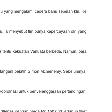
u yang mengalami cedera bahu sebelah kiri. Ke
u. Ia menyebut tim punya kepercayaan diri yang
ia tentu kekuatan Vanuatu berbeda. Namun, para
ditangani pelatih Simon Mcmenemy. Sebelumnya,
koordinasi untuk penyelenggaraan pertandingan.
1 dilepas dengan harga Rp 150.000. Adapun tiket