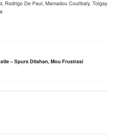
est, Rodrigo De Paul, Mamadou Coulibaly, Tolgay
ka
tle – Spurs Ditahan, Mou Frustrasi