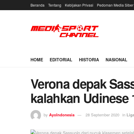
Beranda
Tentang
Kebijakan Privasi
Pedoman Media Siber
HOME
EDITORIAL
HISTORIA
NASIONAL
Verona depak Sass
kalahkan Udinese 
by
AyoIndonesia
28 September 2020
in
Liga