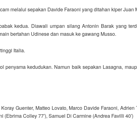
ncam melalui sepakan Davide Faraoni yang ditahan kiper Juan 
bak kedua. Diawali umpan silang Antonin Barak yang terdef
emain bertahan Udinese dan masuk ke gawang Musso.
inggi Italia.
 gol penyama kedudukan. Namun baik sepakan Lasagna, maup
tin, Koray Guenter, Matteo Lovato, Marco Davide Faraoni, Adri
i (Ebrima Colley 77′), Samuel Di Carmine (Andrea Favilli 40′)