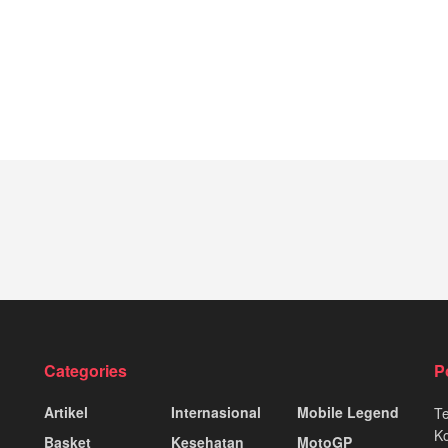
Categories
P
Artikel
Internasional
Mobile Legend
T
K
Basket
Kesehatan
MotoGP