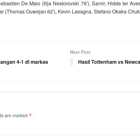
ebastien De Maio (Ilija Nestorovski 79′), Samir, Hidde ter Av
laar (Thomas Ouwejan 62′), Kevin Lasagna, Stefano Okaka Chu
Next Post
angan 4-1 di markas
Hasil Tottenham vs Newcas
lds are marked
*