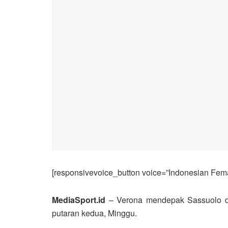
[responsivevoice_button voice=”Indonesian Femal
MediaSport.id
– Verona mendepak Sassuolo dar
putaran kedua, Minggu.