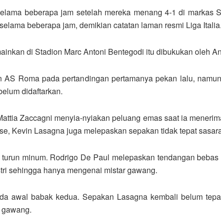
lama beberapa jam setelah mereka menang 4-1 di markas S
 selama beberapa jam, demikian catatan laman resmi Liga Italia
nkan di Stadion Marc Antoni Bentegodi itu dibukukan oleh And
n AS Roma pada pertandingan pertamanya pekan lalu, namu
elum didaftarkan.
attia Zaccagni menyia-nyiakan peluang emas saat ia menerim
se, Kevin Lasagna juga melepaskan sepakan tidak tepat sasar
g turun minum. Rodrigo De Paul melepaskan tendangan bebas
stri sehingga hanya mengenai mistar gawang.
a awal babak kedua. Sepakan Lasagna kembali belum tepat
r gawang.