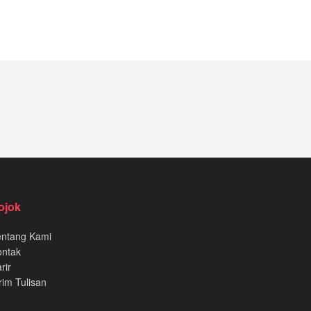
ojok
entang Kami
ontak
rir
rim Tulisan