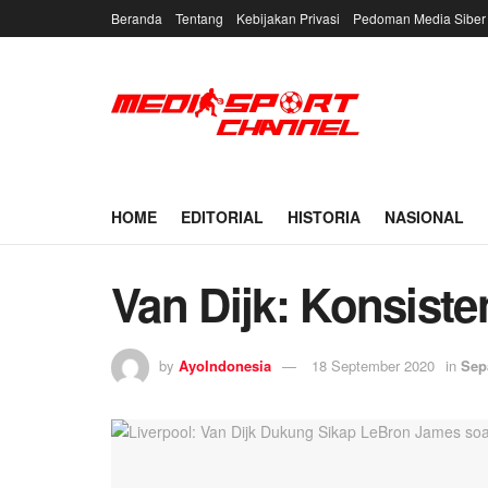
Beranda
Tentang
Kebijakan Privasi
Pedoman Media Siber
HOME
EDITORIAL
HISTORIA
NASIONAL
Van Dijk: Konsiste
by
AyoIndonesia
18 September 2020
in
Sep