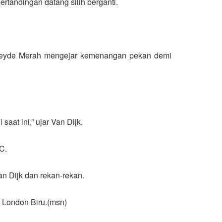
rtandingan datang silih berganti.
Merseyde Merah mengejar kemenangan pekan demi
aat ini,” ujar Van Dijk.
C.
an Dijk dan rekan-rekan.
t London Biru.(msn)