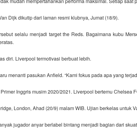
 tidak mudah mempertahankan performa maksimal. Setiap saat pe
 Van Dijk dikutip dari laman resmi klubnya, Jumat (18/9).
tersebut selalu menjadi target the Reds. Bagaimana kubu 
eratas.
diri. Liverpool termotivasi berbuat lebih.
ru menanti pasukan Anfield. “Kami fokus pada apa yang terjadi s
 Primer Inggris musim 2020/2021. Liverpool bertemu Chelsea F
ridge, London, Ahad (20/9) malam WIB. Ujian berkelas untuk V
anyak jugador anyar berlabel bintang menjadi bagian dari skua