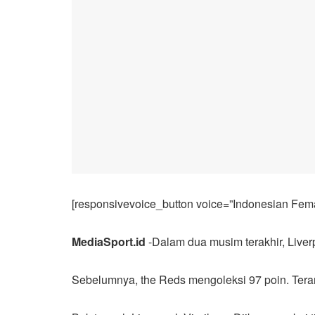
[responsivevoice_button voice=”Indonesian Femal
MediaSport.id
-Dalam dua musim terakhir, Liverp
Sebelumnya, the Reds mengoleksi 97 poin. Teran