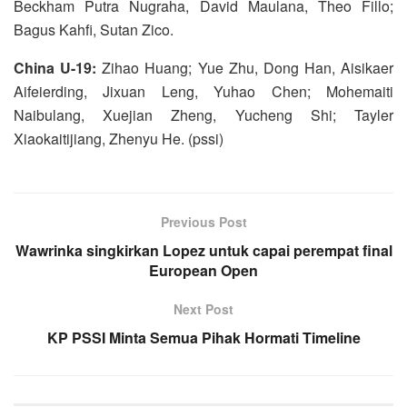
Beckham Putra Nugraha, David Maulana, Theo Fillo;
Bagus Kahfi, Sutan Zico.
China U-19:
Zihao Huang; Yue Zhu, Dong Han, Aisikaer
Aifeierding, Jixuan Leng, Yuhao Chen; Mohemaiti
Naibulang, Xuejian Zheng, Yucheng Shi; Tayler
Xiaokaitijiang, Zhenyu He. (pssi)
Previous Post
Wawrinka singkirkan Lopez untuk capai perempat final
European Open
Next Post
KP PSSI Minta Semua Pihak Hormati Timeline