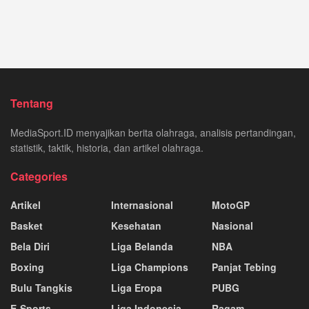
Tentang
MediaSport.ID menyajikan berita olahraga, analisis pertandingan,
statistik, taktik, historia, dan artikel olahraga.
Categories
Artikel
Internasional
MotoGP
Basket
Kesehatan
Nasional
Bela Diri
Liga Belanda
NBA
Boxing
Liga Champions
Panjat Tebing
Bulu Tangkis
Liga Eropa
PUBG
E-Sports
Liga Indonesia
Ragam