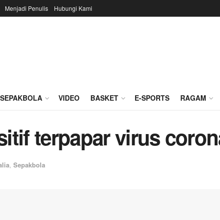
Menjadi Penulis
Hubungi Kami
SEPAKBOLA
VIDEO
BASKET
E-SPORTS
RAGAM
tif terpapar virus coron
alia
,
Sepakbola