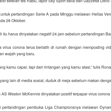
itif setelah tes Rabu, lapor Sky Sport Italia dan Gazzetta Dello 
n untuk pertandingan Serie A pada Minggu melawan Hellas Ve
ada 28 Oktober.
li itu harus dinyatakan negatif 24 jam sebelum pertandingan Ba
 virus corona terus berlatih di rumah dengan memposting vid
lan wajah yang baru.
ang kamu capai, tapi dari rintangan yang kamu atasi,” tulis R
yang lain di media sosial, duduk di meja sebelum makan dengan 
g AS Weston McKennie dinyatakan positif terpapar virus corona
 pertandingan pembuka Liga Championsnya melawan Dynamo