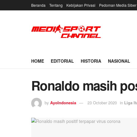
Beranda
Tentang
Kebijakan Privasi
Pedoman Media Siber
HOME
EDITORIAL
HISTORIA
NASIONAL
Ronaldo masih posi
by
AyoIndonesia
23 October 2020
in
Liga It