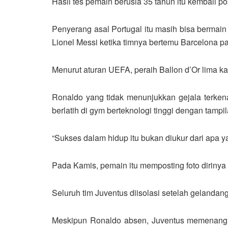
Hasil tes pemain berusia 35 tahun itu kembali pos
Penyerang asal Portugal itu masih bisa bermai
Lionel Messi ketika timnya bertemu Barcelona p
Menurut aturan UEFA, peraih Ballon d’Or lima ka
Ronaldo yang tidak menunjukkan gejala terkena
berlatih di gym berteknologi tinggi dengan tampi
“Sukses dalam hidup itu bukan diukur dari apa y
Pada Kamis, pemain itu memposting foto dirinya 
Seluruh tim Juventus diisolasi setelah gelandan
Meskipun Ronaldo absen, Juventus memenangi