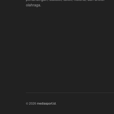
olahraga.
© 2026
mediasport.id
.