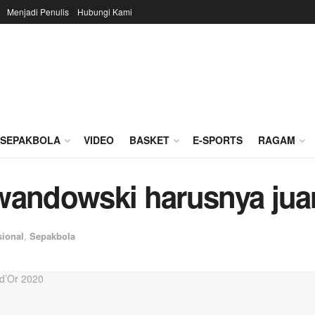
Menjadi Penulis
Hubungi Kami
SEPAKBOLA
VIDEO
BASKET
E-SPORTS
RAGAM
wandowski harusnya juar
sional
,
Sepakbola