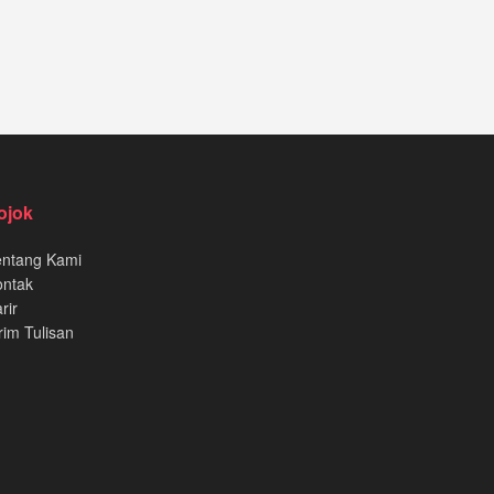
ojok
entang Kami
ontak
rir
rim Tulisan