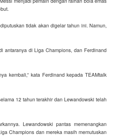
l Messi menjadi pemain dengan raihan bola emas
but.
iputuskan tidak akan digelar tahun ini. Namun,
di antaranya di Liga Champions, dan Ferdinand
nya kembali,” kata Ferdinand kepada TEAMtalk
elama 12 tahun terakhir dan Lewandowski telah
barkannya. Lewandowski pantas memenangkan
ai Liga Champions dan mereka masih memutuskan