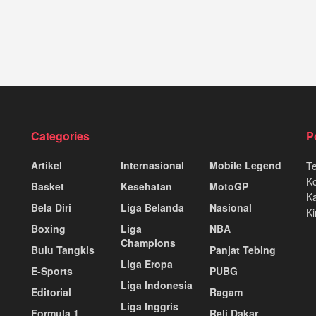
Categories
P
Artikel
Internasional
Mobile Legend
T
K
Basket
Kesehatan
MotoGP
Ka
Bela Diri
Liga Belanda
Nasional
Ki
Boxing
Liga
NBA
Champions
Bulu Tangkis
Panjat Tebing
Liga Eropa
E-Sports
PUBG
Liga Indonesia
Editorial
Ragam
Liga Inggris
Formula 1
Reli Dakar