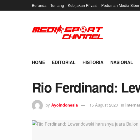
Beranda
Tentang
Kebijakan Privasi
Pedoman Media Siber
HOME
EDITORIAL
HISTORIA
NASIONAL
Rio Ferdinand: Le
by
AyoIndonesia
15 August 2020
in
Interna