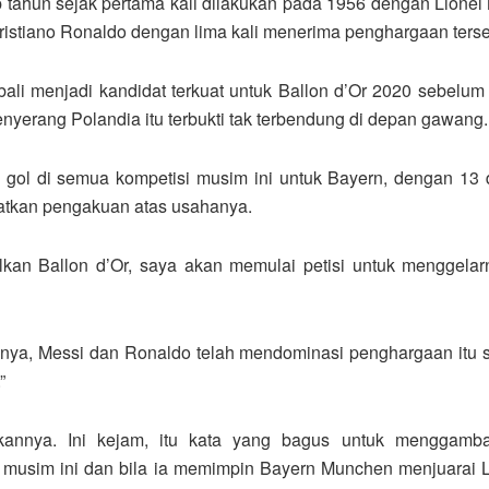
ap tahun sejak pertama kali dilakukan pada 1956 dengan Lione
 Cristiano Ronaldo dengan lima kali menerima penghargaan terse
li menjadi kandidat terkuat untuk Ballon d’Or 2020 sebelum d
erang Polandia itu terbukti tak terbendung di depan gawang.
3 gol di semua kompetisi musim ini untuk Bayern, dengan 13 
tkan pengakuan atas usahanya.
an Ballon d’Or, saya akan memulai petisi untuk menggelar
nya, Messi dan Ronaldo telah mendominasi penghargaan itu s
”
lkannya. Ini kejam, itu kata yang bagus untuk menggam
an musim ini dan bila ia memimpin Bayern Munchen menjuar