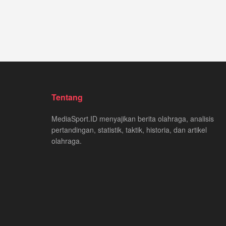
Tentang
MediaSport.ID menyajikan berita olahraga, analisis
pertandingan, statistik, taktik, historia, dan artikel
olahraga.