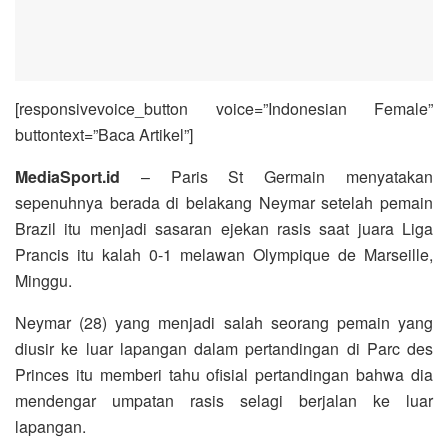
[responsivevoice_button voice=”Indonesian Female”
buttontext=”Baca Artikel”]
MediaSport.id
– Paris St Germain menyatakan
sepenuhnya berada di belakang Neymar setelah pemain
Brazil itu menjadi sasaran ejekan rasis saat juara Liga
Prancis itu kalah 0-1 melawan Olympique de Marseille,
Minggu.
Neymar (28) yang menjadi salah seorang pemain yang
diusir ke luar lapangan dalam pertandingan di Parc des
Princes itu memberi tahu ofisial pertandingan bahwa dia
mendengar umpatan rasis selagi berjalan ke luar
lapangan.