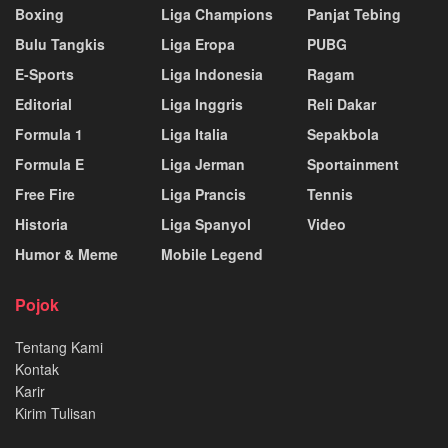
Boxing
Liga Champions
Panjat Tebing
Bulu Tangkis
Liga Eropa
PUBG
E-Sports
Liga Indonesia
Ragam
Editorial
Liga Inggris
Reli Dakar
Formula 1
Liga Italia
Sepakbola
Formula E
Liga Jerman
Sportainment
Free Fire
Liga Prancis
Tennis
Historia
Liga Spanyol
Video
Humor & Meme
Mobile Legend
Pojok
Tentang Kami
Kontak
Karir
Kirim Tulisan