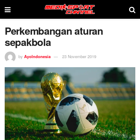
Perkembangan aturan
sepakbola
by
AyoIndonesia
23 November 2019