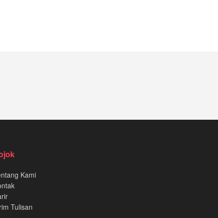
ojok
entang Kami
ontak
rir
rim Tulisan