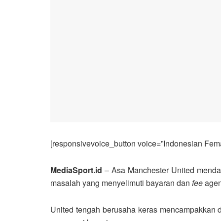
[responsivevoice_button voice=”Indonesian Femal
MediaSport.id
– Asa Manchester United mendat
masalah yang menyelimuti bayaran dan
fee
agen
United tengah berusaha keras mencampakkan d