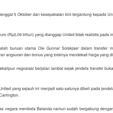
um tenggat 5 Oktober dan kesepakatan kini tergantung kepada
ro (Rp2,09 triliun) yang dianggap United tidak realistis pada 
dalah buruan utama Ole Gunnar Solskjaer dalam transfe
ran angsuran dan bonus yang totalnya mendekati harga yang d
ipun negosiasi berjalan lambat sejak jendela transfer buka s
ited yang sejauh ini menjadi satu-satunya dibeli pada jendel
Carrington.
ugas negara membela Belanda namun sudah bergabung dengan