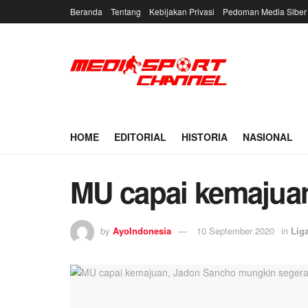
Beranda
Tentang
Kebijakan Privasi
Pedoman Media Siber
HOME
EDITORIAL
HISTORIA
NASIONAL
MU capai kemajuan
by
AyoIndonesia
10 September 2020
in
Liga