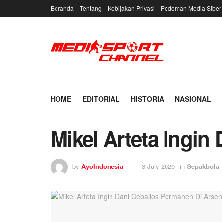
Beranda
Tentang
Kebijakan Privasi
Pedoman Media Siber
HOME
EDITORIAL
HISTORIA
NASIONAL
Mikel Arteta Ingin
by
AyoIndonesia
3 July 2020
in
Sepakbola