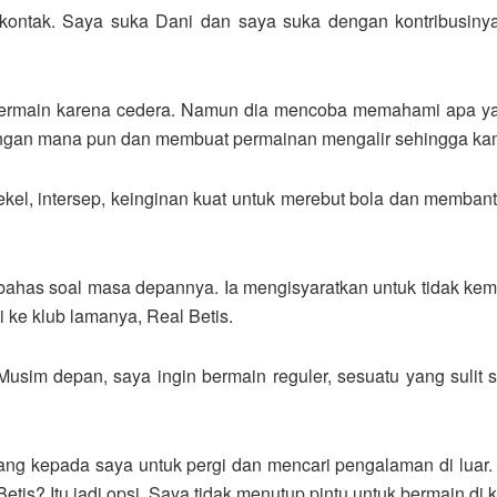
 kontak. Saya suka Dani dan saya suka dengan kontribusinya 
a bermain karena cedera. Namun dia mencoba memahami apa yan
gan mana pun dan membuat permainan mengalir sehingga kami 
 tekel, intersep, keinginan kuat untuk merebut bola dan memban
bahas soal masa depannya. Ia mengisyaratkan untuk tidak kem
i ke klub lamanya, Real Betis.
sim depan, saya ingin bermain reguler, sesuatu yang sulit s
ilang kepada saya untuk pergi dan mencari pengalaman di luar.
tis? Itu jadi opsi. Saya tidak menutup pintu untuk bermain di k