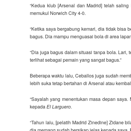
“Kedua klub [Arsenal dan Madrid] telah saling
memukul Norwich City 4-0.
“Ketika saya bergabung kemari, dia tidak bis
bagus. Dia mampu menguasai bola di area lapan
“Dia juga bagus dalam situasi tanpa bola. Lari,
terlihat sebagai pemain yang sangat bagus.”
Beberapa waktu lalu, Ceballos juga sudah mem
lebih suka tetap bertahan di Arsenal atau kembal
“Sayalah yang menentukan masa depan saya. Mu
kepada
El Larguero.
“Tahun lalu, [pelatih Madrid Zinedine] Zidane b
dia memang sudah bersikap jelas kepada saya. Be