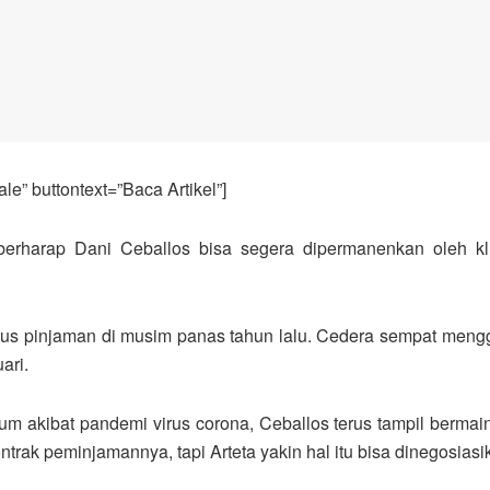
e” buttontext=”Baca Artikel”]
berharap Dani Ceballos bisa segera dipermanenkan oleh k
tus pinjaman di musim panas tahun lalu. Cedera sempat meng
ari.
um akibat pandemi virus corona, Ceballos terus tampil bermain
ak peminjamannya, tapi Arteta yakin hal itu bisa dinegosiasi