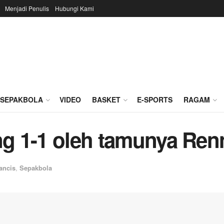
Menjadi Penulis
Hubungi Kami
SEPAKBOLA
VIDEO
BASKET
E-SPORTS
RAGAM
ang 1-1 oleh tamunya Ren
ancis
,
Sepakbola