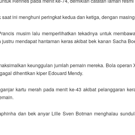
tuk Rennes pada menit ke-74, demikian catatan laman resmi 
 saat ini menghuni peringkat kedua dan ketiga, dengan masing
 Prancis musim lalu memperlihatkan tekadnya untuk membaw
justru mendapat hantaman keras akibat bek kanan Sacha Boey
maksimalkan keunggulan jumlah pemain mereka. Bola opera
agal dihentikan kiper Edouard Mendy.
iganjar kartu merah pada menit ke-43 akibat pelanggaran ker
emain.
phinha dan bek anyar Lille Sven Botman menghalau sundul