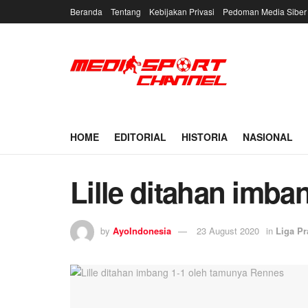
Beranda
Tentang
Kebijakan Privasi
Pedoman Media Siber
HOME
EDITORIAL
HISTORIA
NASIONAL
Lille ditahan imb
by
AyoIndonesia
23 August 2020
in
Liga Pr