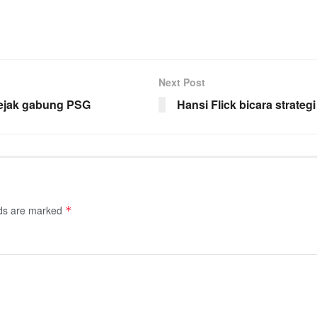
Next Post
sejak gabung PSG
Hansi Flick bicara strateg
lds are marked
*