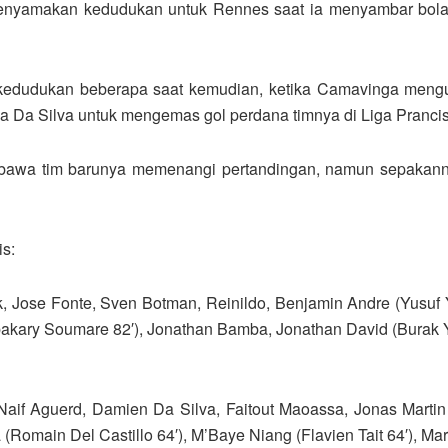
nyamakan kedudukan untuk Rennes saat ia menyambar bola 
dudukan beberapa saat kemudian, ketika Camavinga mengu
 Da Silva untuk mengemas gol perdana timnya di Liga Pranci
embawa tim barunya memenangi pertandingan, namun sepakan
s:
k, Jose Fonte, Sven Botman, Reinildo, Benjamin Andre (Yusuf Y
bakary Soumare 82′), Jonathan Bamba, Jonathan David (Burak Y
Naif Aguerd, Damien Da Silva, Faitout Maoassa, Jonas Marti
omain Del Castillo 64′), M’Baye Niang (Flavien Tait 64′), Mart