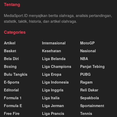
Tentang
MediaSport.ID menyajikan berita olahraga, analisis pertandingan,
statistik, taktik, historia, dan artikel olahraga.
Categories
Artikel
Internasional
MotoGP
Basket
Kesehatan
Nasional
Bela Diri
Liga Belanda
NBA
Boxing
Liga Champions
Panjat Tebing
Bulu Tangkis
Liga Eropa
PUBG
E-Sports
Liga Indonesia
Ragam
Editorial
Liga Inggris
Reli Dakar
Formula 1
Liga Italia
Sepakbola
Formula E
Liga Jerman
Sportainment
Free Fire
Liga Prancis
Tennis