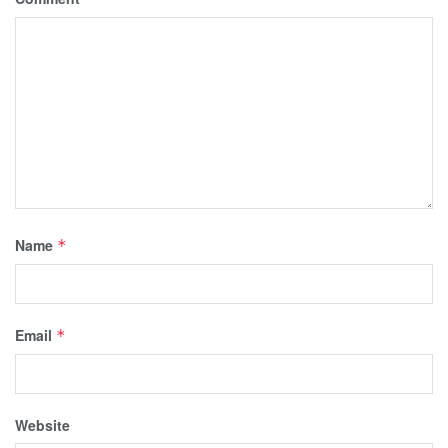
Name
*
Email
*
Website