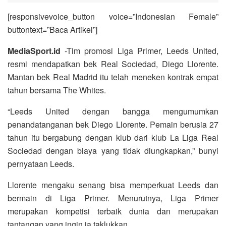
[responsivevoice_button voice=”Indonesian Female”
buttontext=”Baca Artikel”]
MediaSport.id
-Tim promosi Liga Primer, Leeds United,
resmi mendapatkan bek Real Sociedad, Diego Llorente.
Mantan bek Real Madrid itu telah meneken kontrak empat
tahun bersama The Whites.
“Leeds United dengan bangga mengumumkan
penandatanganan bek Diego Llorente. Pemain berusia 27
tahun itu bergabung dengan klub dari klub La Liga Real
Sociedad dengan biaya yang tidak diungkapkan,” bunyi
pernyataan Leeds.
Llorente mengaku senang bisa memperkuat Leeds dan
bermain di Liga Primer. Menurutnya, Liga Primer
merupakan kompetisi terbaik dunia dan merupakan
tantangan yang ingin ia taklukkan.