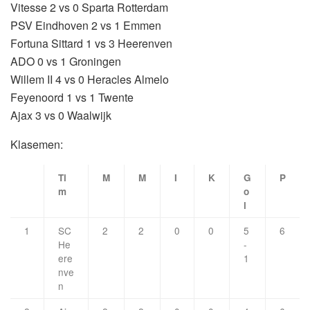
Vitesse 2 vs 0 Sparta Rotterdam
PSV Eindhoven 2 vs 1 Emmen
Fortuna Sittard 1 vs 3 Heerenven
ADO 0 vs 1 Groningen
Willem II 4 vs 0 Heracles Almelo
Feyenoord 1 vs 1 Twente
Ajax 3 vs 0 Waalwijk
Klasemen:
Ti
M
M
I
K
G
P
m
o
l
1
SC
2
2
0
0
5
6
He
-
ere
1
nve
n