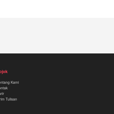
ojok
entang Kami
ontak
rir
rim Tulisan