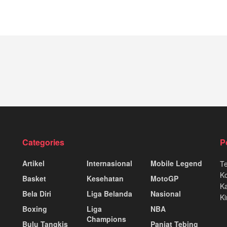
Categories
P
Artikel
Internasional
Mobile Legend
T
K
Basket
Kesehatan
MotoGP
Ka
Bela Diri
Liga Belanda
Nasional
Ki
Boxing
Liga
NBA
Champions
Bulu Tangkis
Panjat Tebing