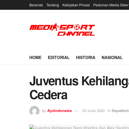
Beranda
Tentang
Kebijakan Privasi
Pedoman Media Siber
HOME
EDITORIAL
HISTORIA
NASIONAL
Juventus Kehilang
Cedera
by
AyoIndonesia
20 June 2020
in
Sepakbol