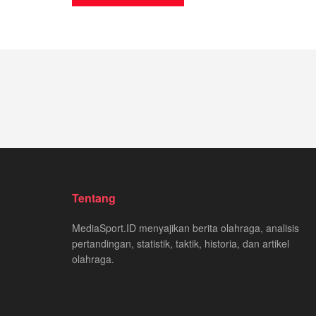
Tentang
MediaSport.ID menyajikan berita olahraga, analisis
pertandingan, statistik, taktik, historia, dan artikel
olahraga.