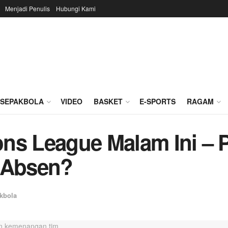
Menjadi Penulis
Hubungi Kami
SEPAKBOLA
VIDEO
BASKET
E-SPORTS
RAGAM
ns League Malam Ini – P
o Absen?
kbola