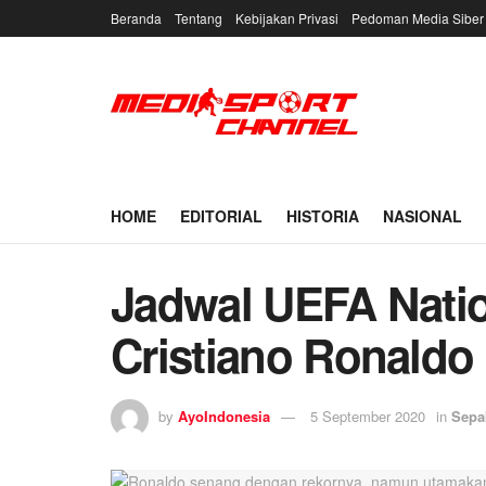
Beranda
Tentang
Kebijakan Privasi
Pedoman Media Siber
HOME
EDITORIAL
HISTORIA
NASIONAL
Jadwal UEFA Natio
Cristiano Ronald
by
AyoIndonesia
5 September 2020
in
Sepa