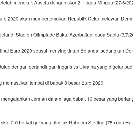
 setelah menekuk Austria dengan skor 2-1 pada Minggu (27/6/202
l Euro 2020 akan mempertemukan Republik Ceko melawan Denm
elar di Stadion Olimpiade Baku, Azerbaijan, pada Sabtu (3/7/
 final Euro 2020 seusai menyingkirkan Belanda, sedangkan D
utup dengan pertandingan Inggris vs Ukraina yang digelar pada
ng memastikan tempat di babak 8 besar Euro 2020.
elah mengalahkan Jerman dalam laga babak 16 besar yang berla
skor 2-0 berkat gol yang dicetak Raheem Sterling (75′) dan Har