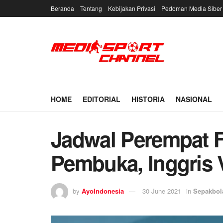
Beranda
Tentang
Kebijakan Privasi
Pedoman Media Siber
HOME
EDITORIAL
HISTORIA
NASIONAL
Jadwal Perempat F
Pembuka, Inggris 
by
AyoIndonesia
30 June 2021
in
Sepakbol