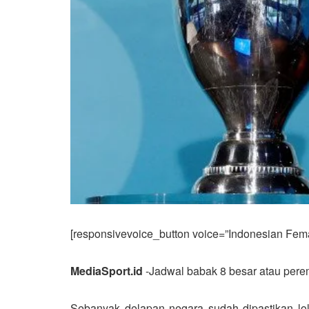
[responsivevoice_button voice=”Indonesian Femal
MediaSport.id
-Jadwal babak 8 besar atau peremp
Sebanyak delapan negara sudah dipastikan lolo