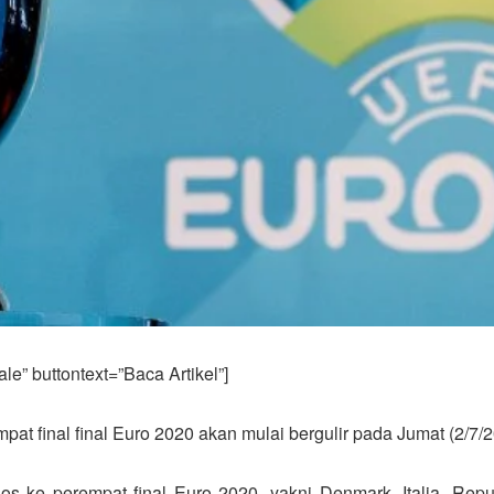
e” buttontext=”Baca Artikel”]
at final final Euro 2020 akan mulai bergulir pada Jumat (2/7/
s ke perempat final Euro 2020, yakni Denmark, Italia, Repub