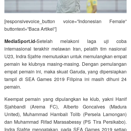
[responsivevoice_button voice=”Indonesian Female”
buttontext=”Baca Artikel”]
MediaSport.id-
Setelah melakoni laga uji coba
internasional terakhir melawan Iran, pelatih tim nasional
U23, Indra Sjafrie memutuskan untuk memulangkan empat
pemain ke klubnya masing-masing. Dengan pemulangan
empat pemain ini, maka skuat Garuda, yang dipersiapkan
tampil di SEA Games 2019 Filipina ini masih dihuni 24
pemain.
Keempat pemain yang dipulangkan ke klub, yakni Hanif
Sjahbandi (Arema FC), Alberto Goncalves (Madura
United), Muhammad Hambali Tolib (Persela Lamongan)
dan Muhammad Rifad Marasabessy (PS Tira Persikabo).
Indra Sjafrie mengatakan, pada SEA Games 2019 setiap