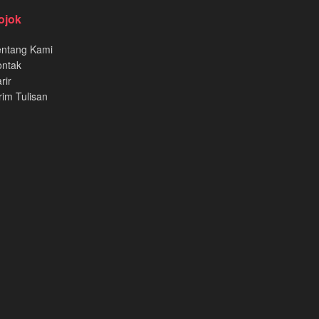
ojok
entang Kami
ontak
rir
rim Tulisan