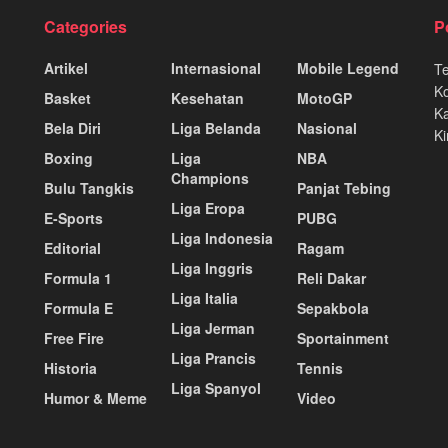
Categories
P
Artikel
Internasional
Mobile Legend
T
K
Basket
Kesehatan
MotoGP
Ka
Bela Diri
Liga Belanda
Nasional
Ki
Boxing
Liga
NBA
Champions
Bulu Tangkis
Panjat Tebing
Liga Eropa
E-Sports
PUBG
Liga Indonesia
Editorial
Ragam
Liga Inggris
Formula 1
Reli Dakar
Liga Italia
Formula E
Sepakbola
Liga Jerman
Free Fire
Sportainment
Liga Prancis
Historia
Tennis
Liga Spanyol
Humor & Meme
Video