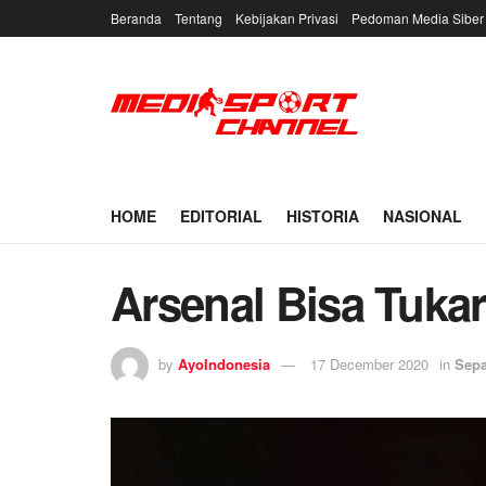
Beranda
Tentang
Kebijakan Privasi
Pedoman Media Siber
HOME
EDITORIAL
HISTORIA
NASIONAL
Arsenal Bisa Tukar
by
AyoIndonesia
17 December 2020
in
Sepa