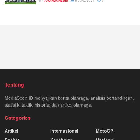
BY
AYOINDONESIA
8 JUNE 2021
0
Tentang
MediaSport.ID menyajikan berita olahraga, analisis pertandingan,
statistik, taktik, historia, dan artikel olahraga.
Categories
Artikel
Internasional
MotoGP