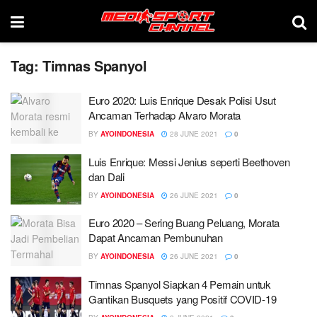
Tag:
Timnas Spanyol
Euro 2020: Luis Enrique Desak Polisi Usut
Ancaman Terhadap Alvaro Morata
BY
AYOINDONESIA
28 JUNE 2021
0
Luis Enrique: Messi Jenius seperti Beethoven
dan Dali
BY
AYOINDONESIA
26 JUNE 2021
0
Euro 2020 – Sering Buang Peluang, Morata
Dapat Ancaman Pembunuhan
BY
AYOINDONESIA
26 JUNE 2021
0
Timnas Spanyol Siapkan 4 Pemain untuk
Gantikan Busquets yang Positif COVID-19