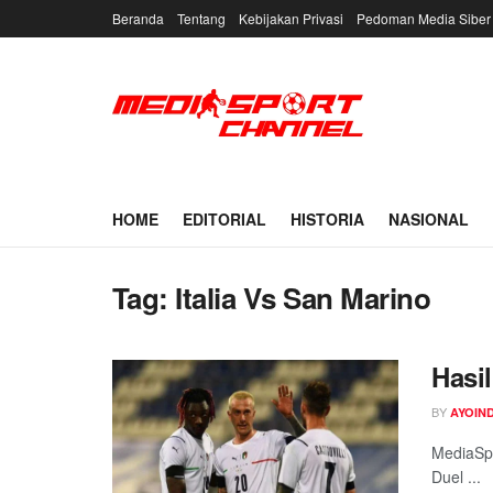
Beranda
Tentang
Kebijakan Privasi
Pedoman Media Siber
HOME
EDITORIAL
HISTORIA
NASIONAL
Tag:
Italia Vs San Marino
Hasil
BY
AYOIN
MediaSpo
Duel ...