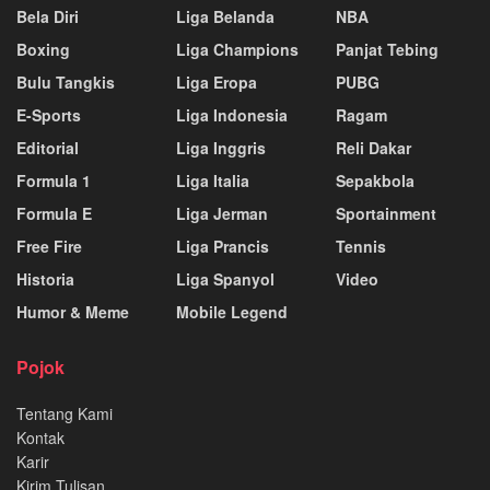
Bela Diri
Liga Belanda
NBA
Boxing
Liga Champions
Panjat Tebing
Bulu Tangkis
Liga Eropa
PUBG
E-Sports
Liga Indonesia
Ragam
Editorial
Liga Inggris
Reli Dakar
Formula 1
Liga Italia
Sepakbola
Formula E
Liga Jerman
Sportainment
Free Fire
Liga Prancis
Tennis
Historia
Liga Spanyol
Video
Humor & Meme
Mobile Legend
Pojok
Tentang Kami
Kontak
Karir
Kirim Tulisan