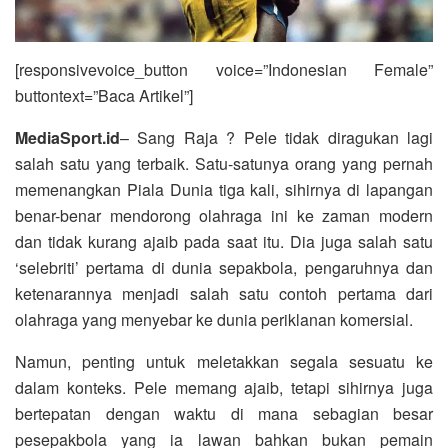
[responsivevoice_button voice=”Indonesian Female”
buttontext=”Baca Artikel”]
MediaSport.id
– Sang Raja ? Pele tidak diragukan lagi
salah satu yang terbaik. Satu-satunya orang yang pernah
memenangkan Piala Dunia tiga kali, sihirnya di lapangan
benar-benar mendorong olahraga ini ke zaman modern
dan tidak kurang ajaib pada saat itu. Dia juga salah satu
‘selebriti’ pertama di dunia sepakbola, pengaruhnya dan
ketenarannya menjadi salah satu contoh pertama dari
olahraga yang menyebar ke dunia periklanan komersial.
Namun, penting untuk meletakkan segala sesuatu ke
dalam konteks. Pele memang ajaib, tetapi sihirnya juga
bertepatan dengan waktu di mana sebagian besar
pesepakbola yang ia lawan bahkan bukan pemain