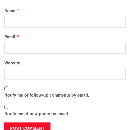
Name
*
Email
*
Website
Notify me of follow-up comments by email.
Notify me of new posts by email.