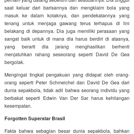
saat keluar dari barisannya dan mengklaim bola yang
masuk ke dalam kotaknya, dan pendekatannya yang
tenang untuk menjaga gawang terus terhapus di lini
belakang di depannya. Dia juga memiliki perasaan yang
sangat baik untuk di mana dia harus berdiri di atasnya,
yang berarti dia jarang menghasilkan berhenti
menjatuhkan rahang seseorang seperti David De Gea
bergolak.
Mengingat tingkat pengakuan yang didapat oleh orang-
orang seperti Peter Schmeichel dan David De Gea dari
dunia sepakbola, tidak adil bahwa seorang individu yang
berbakat seperti Edwin Van Der Sar harus kehilangan
kesempatan.
Forgotten Superstar Brasil
Fakta bahwa sebagian besar dunia sepakbola, bahkan