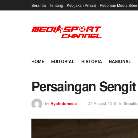
Beranda
Tentang
Kebijakan Privasi
Pedoman Media Siber
HOME
EDITORIAL
HISTORIA
NASIONAL
Persaingan Sengit 
by
AyoIndonesia
22 August 2019
in
Sepakb