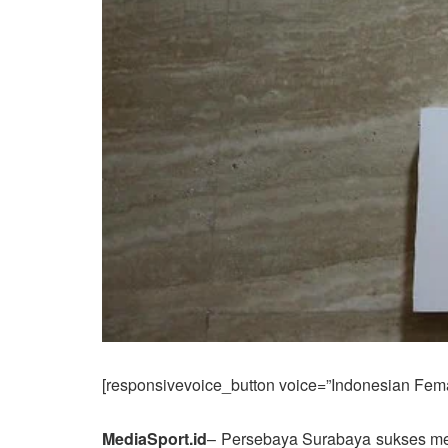
[responsivevoice_button voice=”Indonesian Femal
MediaSport.id
– Persebaya Surabaya sukses mer