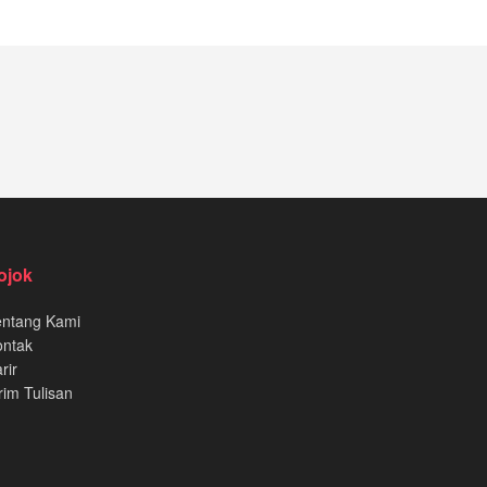
ojok
entang Kami
ontak
rir
rim Tulisan