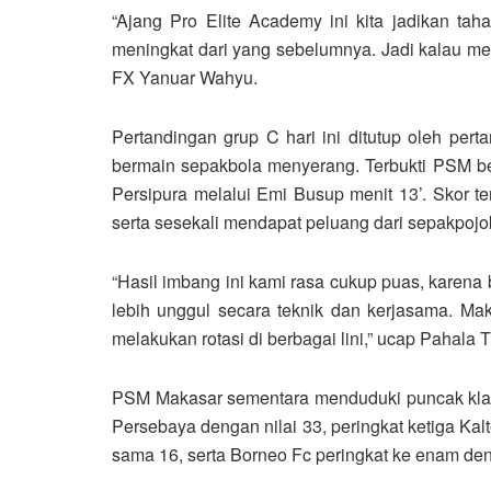
“Ajang Pro Elite Academy ini kita jadikan tah
meningkat dari yang sebelumnya. Jadi kalau mena
FX Yanuar Wahyu.
Pertandingan grup C hari ini ditutup oleh pe
bermain sepakbola menyerang. Terbukti PSM ber
Persipura melalui Emi Busup menit 13’. Skor 
serta sesekali mendapat peluang dari sepakpojo
“Hasil imbang ini kami rasa cukup puas, karen
lebih unggul secara teknik dan kerjasama. Mak
melakukan rotasi di berbagai lini,” ucap Pahala T
PSM Makasar sementara menduduki puncak klase
Persebaya dengan nilai 33, peringkat ketiga Kal
sama 16, serta Borneo Fc peringkat ke enam deng