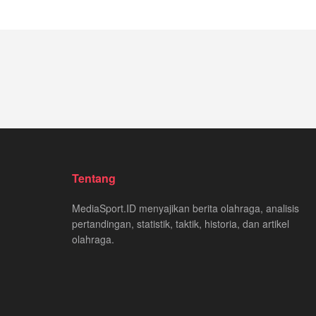
Tentang
MediaSport.ID menyajikan berita olahraga, analisis
pertandingan, statistik, taktik, historia, dan artikel
olahraga.