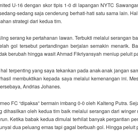
ted U-16 dengan skor tipis 1-0 di lapangan NYTC Sawangan,
edang-sedang saja cenderung berhati-hati satu sama lain. Hal
han strategi dari kedua tim.
ling serang ke pertahanan lawan. Terbukti melalui serangan ba
elah gol tersebut pertandingan berjalan semakin menarik. 
ak berubah hingga wasit Ahmad Fikriyansyah meniup peluit pa
jadi hal terpenting yang saya tekankan pada anak-anak jangan s
hasil membuktikan kepada saya melalui kemenangan ini. Meski
 Persebaya, Andrias Johanes.
orneo FC “dipaksa” bermain imbang 0-0 oleh Kalteng Putra. S
ang dihasilkan oleh kedua tim baik melalui serangan dari win
un. Ketika babak kedua dimulai terhilat banyak pergantian pe
yai dua peluang emas tapi gagal berbuah gol. Hingga peluit pa