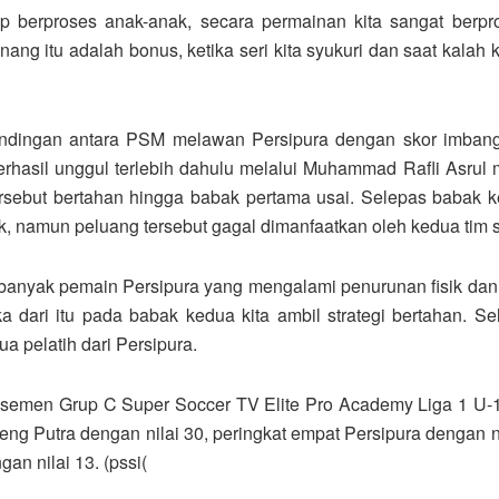
ap berproses anak-anak, secara permainan kita sangat berpr
ng itu adalah bonus, ketika seri kita syukuri dan saat kalah k
rtandingan antara PSM melawan Persipura dengan skor imbang 
hasil unggul terlebih dahulu melalui Muhammad Rafli Asrul me
tersebut bertahan hingga babak pertama usai. Selepas babak 
k, namun peluang tersebut gagal dimanfaatkan oleh kedua tim 
a banyak pemain Persipura yang mengalami penurunan fisik dan
a dari itu pada babak kedua kita ambil strategi bertahan. Se
ua pelatih dari Persipura.
men Grup C Super Soccer TV Elite Pro Academy Liga 1 U-16 2
teng Putra dengan nilai 30, peringkat empat Persipura dengan ni
an nilai 13. (pssi(