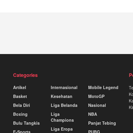
Categories
P
Artikel
Internasional
Mobile Legend
T
K
Basket
Kesehatan
MotoGP
Ka
Bela Diri
Liga Belanda
Nasional
Ki
Boxing
Liga
NBA
Champions
Bulu Tangkis
Panjat Tebing
Liga Eropa
E-Sports
PUBG