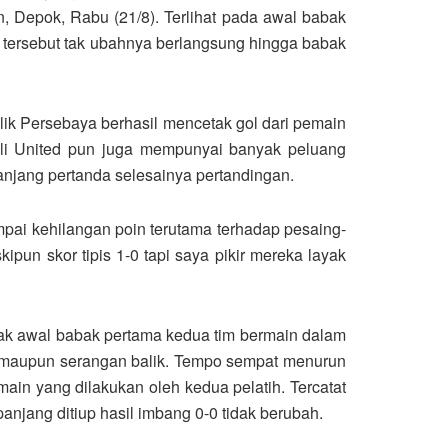
 Depok, Rabu (21/8). Terlihat pada awal babak
 tersebut tak ubahnya berlangsung hingga babak
lik Persebaya berhasil mencetak gol dari pemain
Bali United pun juga mempunyai banyak peluang
njang pertanda selesainya pertandingan.
ampai kehilangan poin terutama terhadap pesaing-
pun skor tipis 1-0 tapi saya pikir mereka layak
ejak awal babak pertama kedua tim bermain dalam
ger maupun serangan balik. Tempo sempat menurun
main yang dilakukan oleh kedua pelatih. Tercatat
njang ditiup hasil imbang 0-0 tidak berubah.