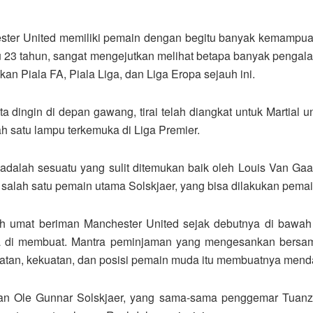
hester United memiliki pemain dengan begitu banyak kemampuan
u 23 tahun, sangat mengejutkan melihat betapa banyak pengala
n Piala FA, Piala Liga, dan Liga Eropa sejauh ini.
dingin di depan gawang, tirai telah diangkat untuk Martial u
h satu lampu terkemuka di Liga Premier.
 adalah sesuatu yang sulit ditemukan baik oleh Louis Van Ga
 salah satu pemain utama Solskjaer, yang bisa dilakukan pemain
h umat beriman Manchester United sejak debutnya di bawah
ma di membuat. Mantra peminjaman yang mengesankan bersa
patan, kekuatan, dan posisi pemain muda itu membuatnya mend
kan Ole Gunnar Solskjaer, yang sama-sama penggemar Tuan