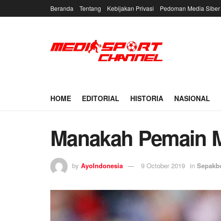
Beranda
Tentang
Kebijakan Privasi
Pedoman Media Siber
HOME
EDITORIAL
HISTORIA
NASIONAL
Manakah Pemain M
by
AyoIndonesia
9 October 2019
in
Sepakb