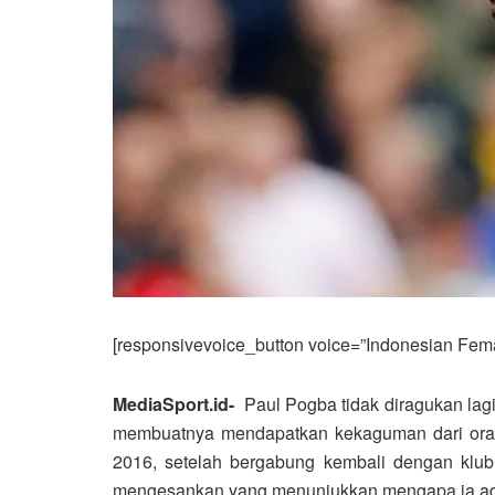
[responsivevoice_button voice=”Indonesian Femal
MediaSport.id-
Paul Pogba tidak diragukan lag
membuatnya mendapatkan kekaguman dari orang
2016, setelah bergabung kembali dengan klub
mengesankan yang menunjukkan mengapa ia ada